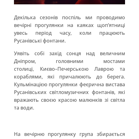
Декілька сезонів поспіль ми проводимо
вечірні прогулянки на каяках щоп’ятниці
увесь період часу, коли працюють
Русанівські фонтани.
Уявіть собі захід сонця над величним
Дніпром,
головними мостами
столиці
,
Києво
–
Печерською Лаврою та
кораблями
,
які причалюють до берега
.
Кульмінацією прогулянки феєрична вистава
Русанівських світломузичних фонтанів,
які
вражають своєю красою малюнків зі світла
та води
.
На вечірню прогулянку група збирається